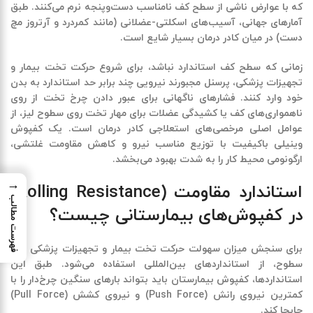
که با عوارض ناشی از سطح کف نامناسب دست‌وپنجه نرم می‌کنند. طبق
آمارهای جهانی، آسیب‌های اسکلتی-عضلانی (مانند کمردرد و آرتروز مچ
دست) در میان کادر درمان بسیار شایع است.
زمانی که سطح کف استاندارد نباشد، برای شروع
حرکت تخت بیمار و
تجهیزات پزشکی
، پرسنل مجبورند نیرویی چند برابر حد استاندارد به بدن
خود وارد کنند. فشارهای ناگهانی برای عبور دادن چرخ تخت از روی
ناهمواری‌های کف یا کشیدگی عضلات برای مهار تخت روی سطوح لیز، از
عوامل اصلی مرخصی‌های استعلاجی کادر درمان است. یک کفپوش
وینیلی باکیفیت با توزیع مناسب نیرو و کاهش مقاومت غلتشی،
ارگونومی محیط کار را به شدت بهبود می‌بخشد.
→
استاندارد مقاومت
(Rolling Resistance)
فهرست مطالب
در کفپوش‌های بیمارستانی چیست؟
برای سنجش میزان سهولت
حرکت تخت بیمار و تجهیزات پزشکی
روی
سطوح، از استانداردهای بین‌المللی استفاده می‌شود. طبق این
استانداردها، کفپوش بیمارستان باید بتواند بارهای سنگین چرخ‌دار را با
کمترین نیروی رانش (Push Force) و نیروی کشش (Pull Force)
جابجا کند.