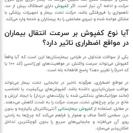
حرکت و ادامه آن نیاز است. اگر
کفپوش
دارای اصطکاک بیش از حد،
ناهمواری یا فرورفتگی باشد،
حرکت تخت بیمار و تجهیزات پزشکی
با
مشکل مواجه شده و نیروی مضاعفی را به پرستاران و خدمه وارد می‌کند.
آیا نوع کفپوش بر سرعت انتقال بیماران
در مواقع اضطراری تاثیر دارد؟
یکی از سوالات متداول در طراحی بیمارستان‌ها این است که آیا واقعاً
کفپوش می‌تواند سرعت واکنش در موقعیت‌های اورژانسی (کد ۱۰۰ یا
کد احیا) را تغییر دهد؟ پاسخ قاطعانه
بله
است.
در مواقع اضطراری، هرگونه تاخیر در جابجایی تخت بیمار می‌تواند
عواقب جبران‌ناپذیری داشته باشد. کفپوش‌های بی‌کیفیت یا نامناسب
(مانند موزائیک‌های بندکشی شده یا پارکت‌های درزدار) با ایجاد لرزش و
مانع در برابر چرخ‌های تخت، سرعت حرکت را به شدت کاهش می‌دهند.
در مقابل، استفاده از
کفپوش بیمارستانی
آنتی‌باکتریال یکپارچه و بدون
درز
، سطحی کاملاً صاف و هموار را فراهم می‌کند که چرخ‌ها به راحتی
روی آن می‌لغزند و جابجایی‌های سریع را بدون کوچکترین تداخل
امکان‌پذیر می‌سازد.