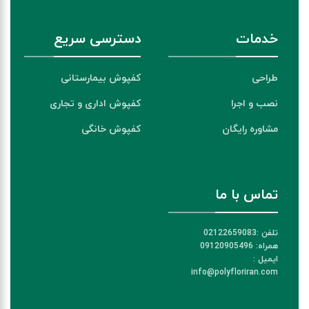
خدمات
دسترسی سریع
طراحی
کفپوش بیمارستانی
نصب و اجرا
کفپوش اداری و تجاری
مشاوره رایگان
کفپوش خانگی
تماس با ما
تلفن :02122659083
همراه: 09120905496
ایمیل :
info@polyfloriran.com