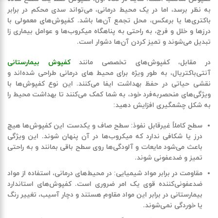
به نظر برسد، اما در یک محیط درمانی، می‌تواند سدی محکم در برابر
باکتری‌ها یا برعکس، محل تجمع آن‌ها باشد. کفپوش‌های معمولی با
درزها و خلل و فرج، به راحتی به پناهگاه میکروب‌ها و عوامل بیماری‌ زا
تبدیل می‌شوند و تمیز کردن آن‌ها دشوار است
.
در مقابل، کفپوش‌های تخصصی مانند
کفپوش بیمارستانی
آنتی‌باکتریال، به طور ویژه برای محیط‌ های درمانی طراحی شده‌اند و
نقشی حیاتی در حفظ بهداشت ایفا می‌کنند. این نوع کفپوش‌ها با
ویژگی‌های منحصربه‌فرد خود، به شما کمک می‌کنند تا بهداشت محیط را
به شکل چشمگیری افزایش دهید
:
سطح کاملاً غیرقابل نفوذ
:
سطح صاف و یکدست این کفپوش‌ها هیچ
درز یا شکافی ندارد که میکروب‌ها در آن پنهان شوند. این ویژگی
باعث می‌شود مایعات و آلودگی‌ها روی سطح باقی بمانند و به راحتی
تمیز و ضدعفونی شوند
.
مقاومت در برابر مواد شیمیایی
:
در محیط‌های درمانی، استفاده از مواد
ضدعفونی‌کننده قوی یک امر ضروری است. کفپوش‌های استاندارد
بیمارستانی در برابر این مواد مقاوم هستند و دچار آسیب، تغییر رنگ
یا خوردگی نمی‌شوند
.