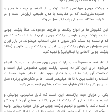
یا گردو که ماندگاری بالایی دارند
.
پارکت چوبی مهندسی شده
:
ترکیبی از لایه‌های چوب طبیعی و
فشرده‌سازی‌شده که در مقایسه با مدل طبیعی ارزان‌تر است و در
شرایط مختلف محیطی پایدارتر عمل می‌کند
.
این کفپوش‌ها در انواع رنگ‌ها و طرح‌ها موجودند، مثلاً پارکت چوبی
سفید، پارکت چوبی طوسی، پارکت چوبی طرح‌دار یا کلاسیک، که هر
کدام بسته به سبک دکوراسیون داخلی انتخاب می‌شوند. در بازار ایران
هم هم‌زمان می‌توان پارکت چوبی ایرانی و پارکت چوبی خارجی
(
مانند
پارکت چوبی آلمانی یا ایتالیایی
)
را تهیه کرد
.
از نظر نصب، معمولاً نصب پارکت چوبی روی سیمان یا سرامیک انجام
می‌شود. برای این کار به چسب پارکت چوبی مخصوص نیاز است و
ضخامت آن باید متناسب با فضای مورد نظر انتخاب شود. ضخامت
استاندارد اغلب بین
۸
تا
۱۵
میلی‌متر است، اما در مکان‌های پرتردد مثل
سالن ورزشی یا دفاتر شلوغ، ضخامت بیشتری توصیه می‌شود
.
یکی از مزایای مهم پارکت‌ها این است که قابل ساب‌زنی، پولیش و
ترمیم هستند. حتی اگر پارکت قدیمی باشد یا سطح آن خط و خش
داشته باشد، با تعمیر و ترمیم پارکت چوبی می‌توان دوباره زیبایی اولیه
را برگرداند. در کنار آن، برای افزایش دوام نیاز است که از شوینده‌ها و