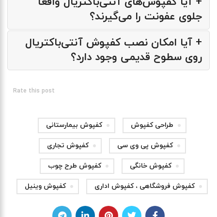
+ آیا کفپوش‌های آنتی‌باکتریال واقعاً
جلوی عفونت را می‌گیرند؟
+ آیا امکان نصب کفپوش آنتی‌باکتریال
روی سطوح قدیمی وجود دارد؟
Rate this post
طراحی کفپوش
کفپوش بیمارستانی
کفپوش پی وی سی
کفپوش تجاری
کفپوش خانگی
کفپوش طرح چوب
کفپوش فروشگاهی ، کفپوش اداری
کفپوش وینیل