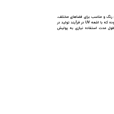
 رﻧﮓ و ﻣﻨﺎﺳﺐ ﺑﺮای ﻓﻀﺎﻫﺎی ﻣﺨﺘﻠﻒ،
اﯾﻦ ﺳﺮی ﮐﻔﭙﻮش ﻫﺎ دارای ﯾﮏ ﻻﯾﻪ Polyurethane بوده که با اشعه UV در فرآیند تولید در
ﻮل ﻣﺪت اﺳﺘﻔﺎده ﻧﯿﺎزی ﺑﻪ ﭘﻮﻟﯿﺶ