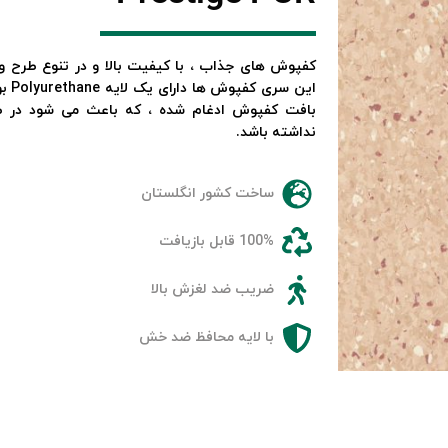
ﮐﻔﭙﻮش ﻫﺎی ﺟﺬاب ، ﺑﺎ ﮐﯿﻔﯿﺖ ﺑﺎﻻ و در ﺗﻨﻮع ﻃﺮح و
بافت کفپوش ادغام شده ، ﮐﻪ ﺑﺎﻋﺚ ﻣﯽ ﺷﻮد در ﻃ
ﻧﺪاﺷﺘﻪ ﺑﺎﺷﺪ.
ساخت کشور انگلستان
100% قابل بازیافت
ضریب ضد لغزش بالا
با لایه محافظ ضد خش