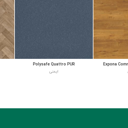
Polysafe Quattro PUR
Expona Comm
ایمنی