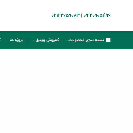
02122659083
09120905496
|
دسته بندی محصولات
کفپوش وینیل
پروژه ها
ک