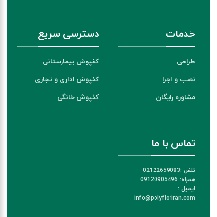
خدمات
دسترسی سریع
طراحی
کفپوش بیمارستانی
نصب و اجرا
کفپوش اداری و تجاری
مشاوره رایگان
کفپوش خانگی
تماس با ما
تلفن :02122659083
همراه: 09120905496
ایمیل :
info@polyfloriran.com