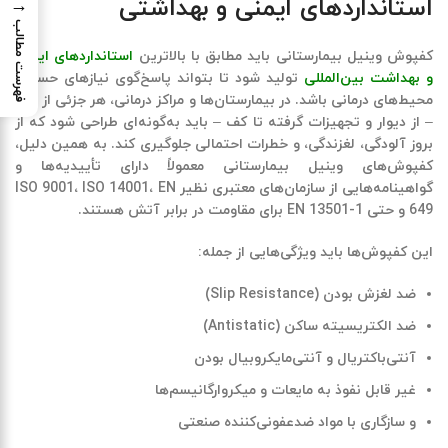
استانداردهای ایمنی و بهداشتی
→
فهرست مطالب
کفپوش وینیل بیمارستانی
باید مطابق با بالاترین
استانداردهای ایمنی
و بهداشت بین‌المللی
تولید شود تا بتواند پاسخ‌گوی نیازهای حساس
محیط‌های درمانی باشد. در بیمارستان‌ها و مراکز درمانی، هر جزئی از فضا
– از دیوار و تجهیزات گرفته تا کف – باید به‌گونه‌ای طراحی شود که از
بروز آلودگی، لغزندگی، و خطرات احتمالی جلوگیری کند. به همین دلیل،
کفپوش‌های وینیل بیمارستانی معمولاً دارای تأییدیه‌ها و
گواهینامه‌هایی از سازمان‌های معتبری نظیر
EN
،
ISO 14001
،
ISO 9001
649
و حتی
EN 13501-1
برای مقاومت در برابر آتش هستند.
این کفپوش‌ها باید ویژگی‌هایی از جمله:
ضد لغزش بودن
(Slip Resistance)
ضد الکتریسیته ساکن
(Antistatic)
آنتی‌باکتریال و آنتی‌مایکروبیال بودن
غیر قابل نفوذ به مایعات و میکروارگانیسم‌ها
و
سازگاری با مواد ضدعفونی‌کننده صنعتی