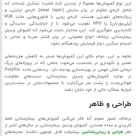
این نوع کفپوش‌ها معمولاً از چندین لایه فشرده تشکیل شده‌اند که
شامل لایه‌ی مقاوم در برابر سایش (wear layer)، لایه‌ی تزئینی، و
زیرلایه‌های تقویتی هستند. لایه‌ی رویی با فناوری‌هایی مانند
PUR
(
پلی‌یورتان
)
یا
HPU
تقویت می‌شود تا از خراشیدگی، ساییدگی و
لکه‌پذیری جلوگیری کند. این ساختار باعث می‌شود که
کفپوش وینیل
بیمارستانی
برخلاف انواع معمولی، در برابر فشار، ضربه و تماس با
اجسام سنگین دچار فرسایش زودهنگام نشود.
علاوه بر این، دوام بالای این کفپوش‌ها منجر به
کاهش هزینه‌های
تعمیر و نگهداری
در بلندمدت می‌شود؛ عاملی که در پروژه‌های بزرگ
درمانی نقش مهمی در بهینه‌سازی بودجه دارد. برندهایی مانند
Polyflor
در تولید کفپوش‌های وینیل بیمارستانی، تست‌های مقاومت
طولانی‌مدت را پشت سر می‌گذارند تا محصولات‌شان در سخت‌ترین
شرایط عملکرد عالی از خود نشان دهند.
طراحی و ظاهر
برخلاف تصور عموم که فکر می‌کنن کفپوش‌های بیمارستانی فقط
کاربردی و ساده هستن،
کفپوش وینیل بیمارستانی
در سال‌های اخیر از
نظر
طراحی و زیبایی‌شناسی
پیشرفت قابل توجهی داشته. محیط‌های