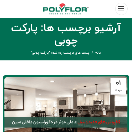
آرشیو برچسب ها: پارکت
چوبی
خانه
پست های برچسب زده شده "پارکت چوبی"
۰۱
مرداد