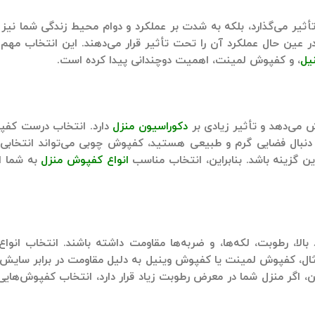
تأثیر می‌گذارد، بلکه به شدت بر عملکرد و دوام محیط زندگی شما نیز
لکرد آن را تحت تأثیر قرار می‌دهند. این انتخاب مهم به‌ویژه در سال 2026 با ت
یل
، و
کفپوش لمینت
، اهمیت دوچندانی پیدا کرده است.
می‌دهد و تأثیر زیادی بر
دکوراسیون منزل
دارد. انتخاب درست کفپو
ه دنبال فضایی گرم و طبیعی هستید،
کفپوش چوبی
می‌تواند انتخابی
ین گزینه باشد. بنابراین، انتخاب مناسب
انواع کفپوش منزل
به شما ا
 بالا، رطوبت، لکه‌ها، و ضربه‌ها مقاومت داشته باشند. انتخاب
انوا
ال،
کفپوش لمینت
یا
کفپوش وینیل
به دلیل مقاومت در برابر سایش 
نین، اگر منزل شما در معرض رطوبت زیاد قرار دارد، انتخاب کفپوش‌هایی