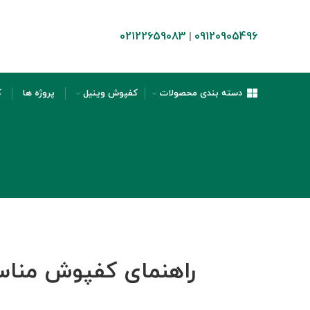
02122659083
09120905496
|
دسته بندی محصولات
کفپوش وینیل
پروژه ها
ک
راهنمای کفپوش مناسب 