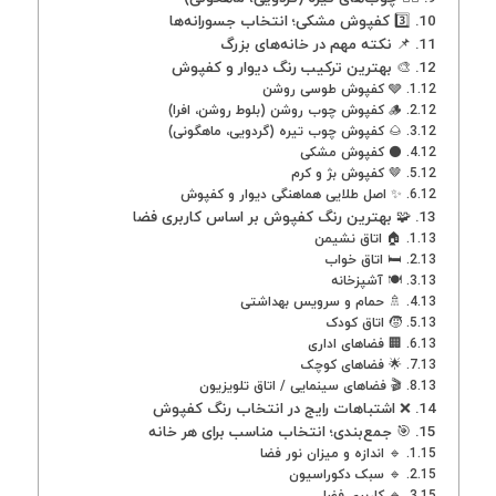
3️⃣ کفپوش مشکی؛ انتخاب جسورانه‌ها
📌 نکته مهم در خانه‌های بزرگ
🎨 بهترین ترکیب رنگ دیوار و کفپوش
🩶 کفپوش طوسی روشن
🪵 کفپوش چوب روشن (بلوط روشن، افرا)
🌰 کفپوش چوب تیره (گردویی، ماهگونی)
⚫ کفپوش مشکی
🤎 کفپوش بژ و کرم
✨ اصل طلایی هماهنگی دیوار و کفپوش
🧩 بهترین رنگ کفپوش بر اساس کاربری فضا
🏠 اتاق نشیمن
🛏 اتاق خواب
🍽 آشپزخانه
🚿 حمام و سرویس بهداشتی
🧒 اتاق کودک
🏢 فضاهای اداری
🌟 فضاهای کوچک
🎬 فضاهای سینمایی / اتاق تلویزیون
❌ اشتباهات رایج در انتخاب رنگ کفپوش
🎯 جمع‌بندی؛ انتخاب مناسب برای هر خانه
🔹 اندازه و میزان نور فضا
🔹 سبک دکوراسیون
🔹 کاربری فضا