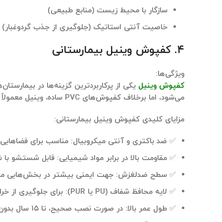
سازگار با محیط زیست (منابع طبیعی)
خاصیت آنتی ‌استاتیک (جلوگیری از جذب گردوغبار)
۴. کفپوش وینیل بیمارستانی
ویژگی‌ها
:
کفپوش وینیل
یکی از پرکاربردترین گزینه‌ها در بیمارستان‌ه
می‌شود، اما برخلاف کفپوش‌های PVC ساده، وینیل معمولاً به ‌صورت
مزایای کلیدی کفپوش وینیل بیمارستانی
:
✅
ضد باکتری و آنتی ‌میکروبیال
:
مناسب برای فضاهایی ک
✅
مقاومت بالا در برابر مواد شیمیایی
:
قابل شستشو با شو
✅
سطح ضدلغزش
:
جهت ایمنی بیشتر در بخش‌هایی مانند 
✅
لایه محافظ شفاف
(PU یا
PUR):
برای جلوگیری از خرا
✅
طول عمر بالا
:
در صورت نصب صحیح، تا ۱۵ سال بدون نیاز به تعویض کار می‌کند.