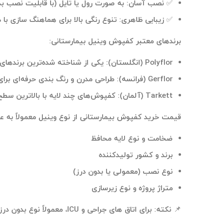
✅
نصب آسان
:
به صورت رول یا تایل (با قابلیت نصب بد
✅
زیبایی ظاهری
:
تنوع رنگی بالا برای هماهنگ‌ سازی ب
برندهای معتبر کفپوش وینیل بیمارستانی
:
Polyflor (انگلستان
):
یکی از شناخته‌ شده‌ترین برندهای 
Gerflor (فرانسه
):
طراحی مدرن و رنگ‌ بندی حرفه‌ای برای
Tarkett (آلمان
):
کفپوش‌های چند لایه با بالاترین سطح
قیمت خرید کفپوش بیمارستانی از نوع وینیل
معمولاً به ع
ضخامت و نوع لایه محافظ
برند و کشور تولیدکننده
نوع نصب (معمولی یا بدون درز)
متراژ پروژه و نوع زیرسازی
📌
نکته
:
برای اتاق ‌های جراحی و U