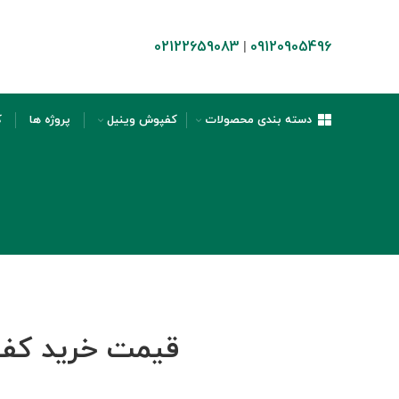
02122659083
09120905496
|
دسته بندی محصولات
کفپوش وینیل
پروژه ها
ک
قیمت خرید کفپوش