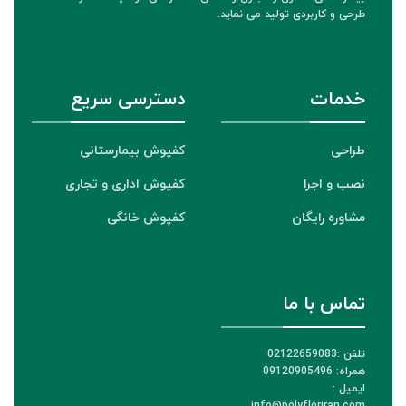
طرحی و کاربردی تولید می نماید.
خدمات
دسترسی سریع
طراحی
کفپوش بیمارستانی
نصب و اجرا
کفپوش اداری و تجاری
مشاوره رایگان
کفپوش خانگی
تماس با ما
تلفن :02122659083
همراه: 09120905496
ایمیل :
info@polyfloriran.com