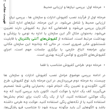
→
فهرست مطالب
مرحله اول: بررسی نیازها و ارزیابی محیط
مرحله اول از فرآیند نصب کفپوش ادارات و سازمان ها ، بررسی نیازها و
ارزیابی محیط را شامل می‌شود. در این مرحله، نیازهای اداره کننده و
کاربران بررسی می‌شود و فضاهایی که نیاز به کفپوش دارند تعیین
می‌شود. به‌عنوان مثال اگر این سازمان یا اداره به‌ نوعی با پزشکی و
بهداشت مرتبط است، استفاده از
کفپوش‌های آنتی باکتریال
با قابلیت
شستشوی مکرر ضروری است. در حالی که چنانچه این سازمان مکانی
برای مراجعه اتباع خارجی یا برگزاری جلسات مهم است، اجرای
کفپوش‌های لاکچری و لوکس گزینه بهتری است.
مرحله دوم: طراحی کفپوش متناسب با فضا
در ادامه بررسی موضوع
مراحل نصب کفپوش ادارات و سازمان ها
چیست، به مرحله دوم می‌پردازیم. در این مرحله باید نوع کفپوش، طرح
کلی، الگوبندی و تعیین رنگ انجام شود. به‌عبارتی وقتی شما تصمیم
می‌گیرید کف یک اداره را موکت کنید، اکنون باید بررسی کنید که چه
رنگ موکتی استفاده کنید، آیا از یک رنگ ثابت برای تمام بخش‌ها
استفاده کنید یا از تکه‌های رنگی استفاده کنید. موکت چه طرحی داشته
باشد و الگوهای آن باید چگونه بریده شود تا متناسب فرو رفتگی‌ها،