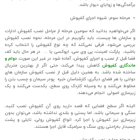
برآمدگی‌ها و زوایای دیوار باشد.
مرحله سوم: شیوه اجرای کفپوش
اگر می‌خواهید بدانید که سومین مرحله از
مراحل نصب کفپوش ادارات
و سازمان ها
چیست، باید بگوییم در این مرحله، نحوه نصب کفپوش
بررسی می‌شود. فرقی نمی‌کند که چه نوع کفپوشی را انتخاب کرده
باشید،
پارکت لمینت، پی وی سی، اپوکسی
یا … در هر حال باید کف
فضا قبل از نصب و
اجرای کفپوش
، آماده شود در غیر این صورت
دوام و
ماندگاری کفپوش
کاهش پیدا می‌کند، حتی اگر از بهترین متریال
ساخته شده باشد. به همین دلیل قبل از نصب کفپوش سازمان های
دولتی یا هر فضای دیگری، کارشناسان خبره پودر سیمان و چسب بتن را
مخلوط می‌کنند و به وسیله کاردک روی سطح، یکدست می‌کنند و یک
زیرسازی اصولی انجام می‌دهند.
البته اگر سطح فضایی که قصد دارید روی آن کفپوش نصب کنید،
سنگی و سیمانی باشد، اما پستی و بلندی نداشته باشد، می‌توان بدون
زیرسازی نیز کفپوش را اجرا کرد. انواع کفپوش رولی، تایلی و پشت
چسبدار به‌راحتی روی سنگ و سرامیک قایل اجرا هستند.
مرحله چهارم: نصب کفپوش