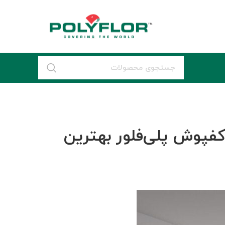
فپوش پلی‌فلور بهترین