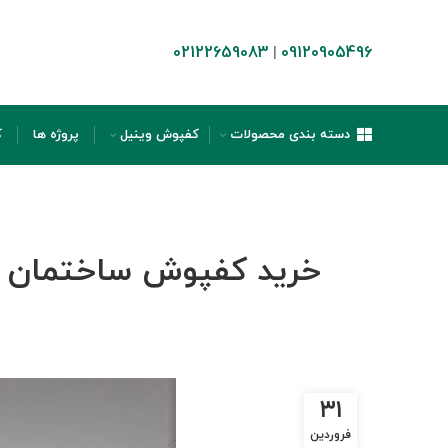
02122659083
09120905496
|
دسته بندی محصولات
کفپوش وینیل
پروژه ها
ک
خرید کفپوش ساختمان پز
۳۱
فروردین